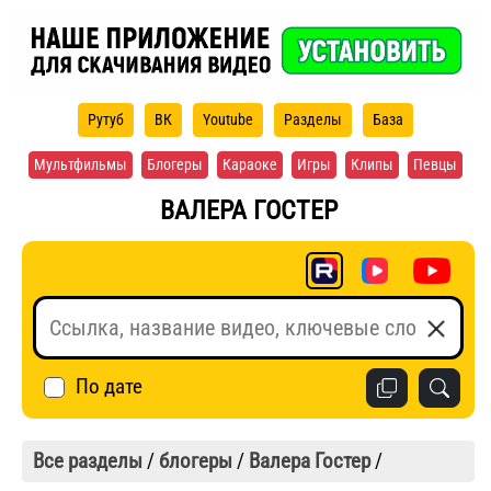
Рутуб
ВК
Youtube
Разделы
База
Мультфильмы
Блогеры
Караоке
Игры
Клипы
Певцы
ВАЛЕРА ГОСТЕР
По дате
Все разделы
/
блогеры
/
Валера Гостер
/