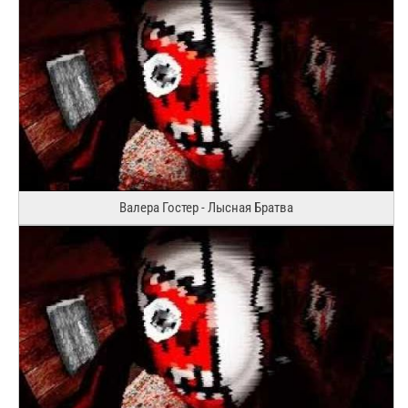
Валера Гостер - Лысная Братва