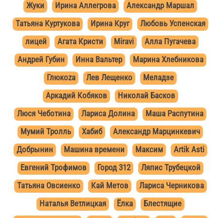
Жуки
Ирина Аллегрова
Александр Маршал
Татьяна Куртукова
Ирина Круг
Любовь Успенская
лицей
Агата Кристи
Miravi
Алла Пугачева
Андрей Губин
Инна Вальтер
Марина Хлебникова
Глюкozа
Лев Лещенко
Меладзе
Аркадий Кобяков
Николай Басков
Люся Чеботина
Лариса Долина
Маша Распутина
Мумий Тролль
Хабиб
Александр Марцинкевич
Добрынин
Машина времени
Максим
Artik Asti
Евгений Трофимов
Город 312
Ляпис Трубецкой
Татьяна Овсиенко
Кай Метов
Лариса Черникова
Наталья Ветлицкая
Ёлка
Блестящие