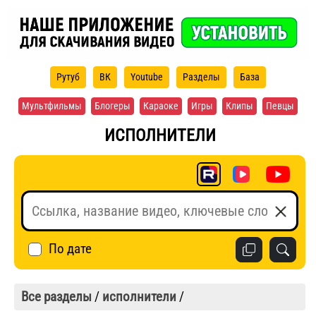
Рутуб
ВК
Youtube
Разделы
База
Мультфильмы
Блогеры
Караоке
Игры
Клипы
Певцы
ИСПОЛНИТЕЛИ
По дате
Все разделы
/
исполнители
/