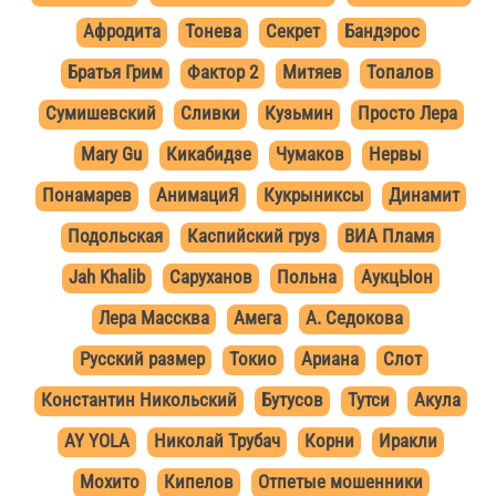
Афродита
Тонева
Секрет
Бандэрос
Братья Грим
Фактор 2
Митяев
Топалов
Сумишевский
Сливки
Кузьмин
Просто Лера
Mary Gu
Кикабидзе
Чумаков
Нервы
Понамарев
АнимациЯ
Кукрыниксы
Динамит
Подольская
Каспийский груз
ВИА Пламя
Jah Khalib
Саруханов
Польна
АукцЫон
Лера Массква
Амега
А. Седокова
Русский размер
Токио
Ариана
Слот
Константин Никольский
Бутусов
Тутси
Акула
AY YOLA
Николай Трубач
Корни
Иракли
Мохито
Кипелов
Отпетые мошенники