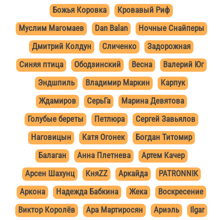
Божья Коровка
Кровавый Риф
Муслим Магомаев
Dan Balan
Ночные Снайперы
Дмитрий Колдун
Сличенко
Задорожная
Синяя птица
Ободзинский
Весна
Валерий Юг
Эндшпиль
Владимир Маркин
Карпук
Ждамиров
СерьГа
Марина Девятова
Голубые береты
Петлюра
Сергей Завьялов
Наговицын
Катя Огонек
Богдан Титомир
Балаган
Анна Плетнева
Артем Качер
Арсен Шахунц
КняZZ
Аркайда
PATRONNIK
Аркона
Надежда Бабкина
Жека
Воскресение
Виктор Королёв
Ара Мартиросян
Ариэль
Ilgar