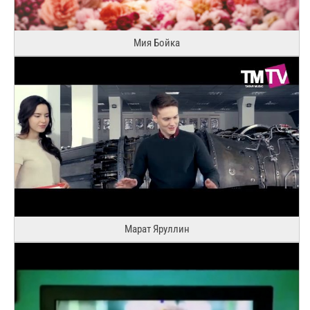
Мия Бойка
Марат Яруллин