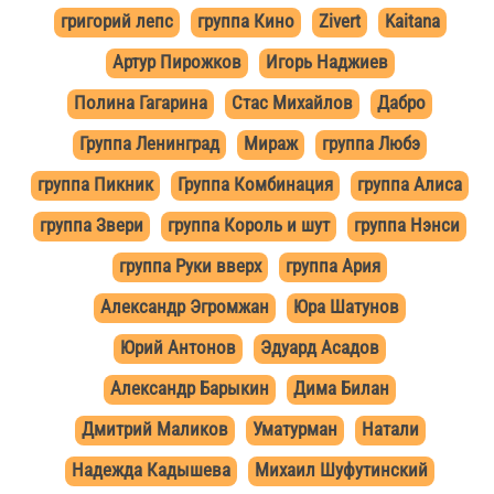
григорий лепс
группа Кино
Zivert
Kaitana
Артур Пирожков
Игорь Наджиев
Полина Гагарина
Стас Михайлов
Дабро
Группа Ленинград
Мираж
группа Любэ
группа Пикник
Группа Комбинация
группа Алиса
группа Звери
группа Король и шут
группа Нэнси
группа Руки вверх
группа Ария
Александр Эгромжан
Юра Шатунов
Юрий Антонов
Эдуард Асадов
Александр Барыкин
Дима Билан
Дмитрий Маликов
Уматурман
Натали
Надежда Кадышева
Михаил Шуфутинский