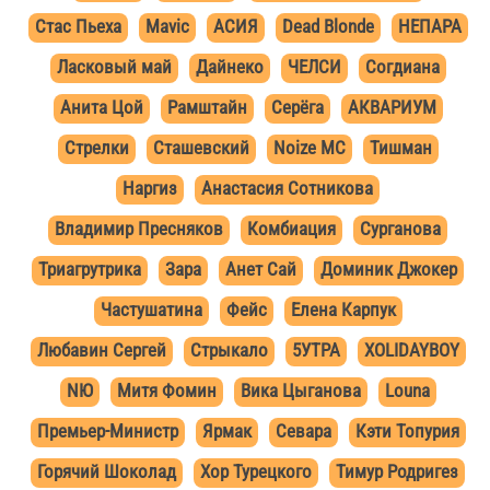
Стас Пьеха
Mavic
АСИЯ
Dead Blonde
НЕПАРА
Ласковый май
Дайнеко
ЧЕЛСИ
Согдиана
Анита Цой
Рамштайн
Серёга
АКВАРИУМ
Стрелки
Сташевский
Noize MC
Тишман
Наргиз
Анастасия Сотникова
Владимир Пресняков
Комбиация
Сурганова
Триагрутрика
Зара
Анет Сай
Доминик Джокер
Частушатина
Фейс
Елена Карпук
Любавин Сергей
Стрыкало
5УТРА
XOLIDAYBOY
NЮ
Митя Фомин
Вика Цыганова
Louna
Премьер-Министр
Ярмак
Севара
Кэти Топурия
Горячий Шоколад
Хор Турецкого
Тимур Родригез