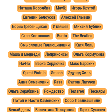
Натaша Коpолёвa
Mavik
Игорь Крутой
Евгений Белоусов
Алексей Глызин
Борис Гребенщиков
Итляшев
Михаил Бублик
Стас Костюшкин
Burito
The Beatles
Смысловые Галлюцинации
Катя Лель
Маша и медведи
Леприконсы
Ольга Кормухина
На-На
Верка Сердючка
Макс Барских
Quest Pistols
Smash
Эдуард Хиль
Анна Семенович
Rasa
Султан Лагучев
Ольга Серябкина
Рождество
Пелагея
Песняры
Потап и Настя Каменских
Сосо Павлиашвили
Белый день
Валентина Толкунова
Гарик Сукачев