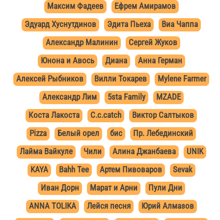
Максим Фадеев
Ефрем Амирамов
Эдуард Хуснутдинов
Эдита Пьеха
Виа Чаппа
Александр Малинин
Сергей Жуков
Юнона и Авось
Диана
Анна Герман
Алексей Рыбников
Вилли Токарев
Mylene Farmer
Александр Лим
5sta Family
MZADE
Коста Лакоста
C.c.catch
Виктор Салтыков
Pizza
Белый орел
бис
Пр. Лебединский
Лайма Вайкуле
Чили
Алина Джанбаева
UNIK
KAYA
Bahh Tee
Артем Пивоваров
Sevak
Иван Дорн
Марат и Арни
Пули Дни
ANNA TOLIKA
Лейся песня
Юрий Алмазов