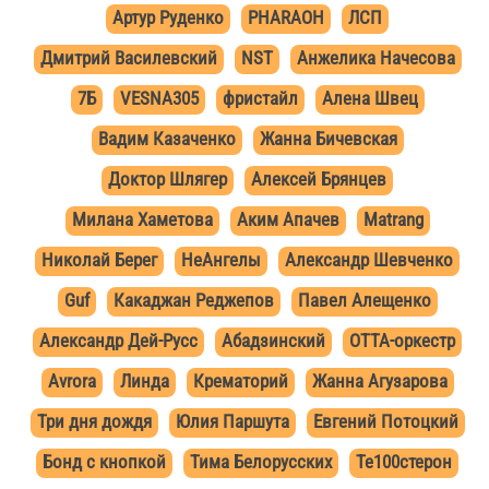
Артур Руденко
PHARAOH
ЛСП
Дмитрий Василевский
NST
Анжелика Начесова
7Б
VESNA305
фристайл
Алена Швец
Вадим Казаченко
Жанна Бичевская
Доктор Шлягер
Алексей Брянцев
Милана Хаметова
Аким Апачев
Matrang
Николай Берег
НеАнгелы
Александр Шевченко
Guf
Какаджан Реджепов
Павел Алещенко
Александр Дей-Русс
Абадзинский
ОТТА-оркестр
Avrora
Линда
Крематорий
Жанна Агузарова
Три дня дождя
Юлия Паршута
Евгений Потоцкий
Бонд с кнопкой
Тима Белорусских
Те100стерон