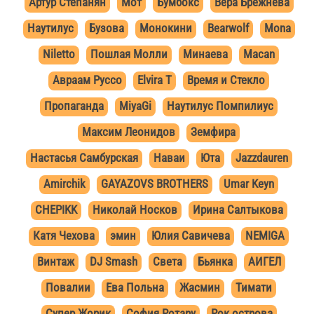
Артур Степанян
Мот
Бумбокс
Вера Брежнева
Наутилус
Бузова
Монокини
Bearwolf
Mona
Niletto
Пошлая Молли
Минаева
Macan
Авраам Руссо
Elvira T
Время и Стекло
Пропаганда
MiyaGi
Наутилус Помпилиус
Максим Леонидов
Земфира
Настасья Самбурская
Наваи
Юта
Jazzdauren
Amirchik
GAYAZOVS BROTHERS
Umar Keyn
CHEPIKK
Николай Носков
Ирина Салтыкова
Катя Чехова
эмин
Юлия Савичева
NEMIGA
Винтаж
DJ Smash
Света
Бьянка
АИГЕЛ
Повалии
Ева Польна
Жасмин
Тимати
Супер Жорик
София Ротару
Рок острова