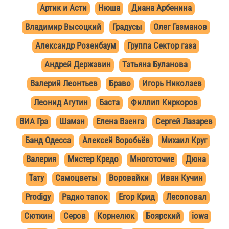
Артик и Асти
Нюша
Диана Арбенина
Владимир Высоцкий
Градусы
Олег Газманов
Александр Розенбаум
Группа Сектор газа
Андрей Державин
Татьяна Буланова
Валерий Леонтьев
Браво
Игорь Николаев
Леонид Агутин
Баста
Филлип Киркоров
ВИА Гра
Шаман
Елена Ваенга
Сергей Лазарев
Банд Одесса
Алексей Воробьёв
Михаил Круг
Валерия
Мистер Кредо
Многоточие
Дюна
Тату
Самоцветы
Воровайки
Иван Кучин
Prodigy
Радио тапок
Егор Крид
Лесоповал
Сюткин
Серов
Корнелюк
Боярский
iowa