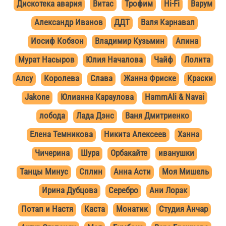
Дискотека авария
Витас
Трофим
Hi-Fi
Варум
Александр Иванов
ДДТ
Валя Карнавал
Иосиф Кобзон
Владимир Кузьмин
Апина
Мурат Насыров
Юлия Началова
Чайф
Лолита
Алсу
Королева
Слава
Жанна Фриске
Краски
Jakone
Юлианна Караулова
HammAli & Navai
лобода
Лада Дэнс
Ваня Дмитриенко
Елена Темникова
Никита Алексеев
Ханна
Чичерина
Шура
Орбакайте
иванушки
Танцы Минус
Сплин
Анна Асти
Моя Мишель
Ирина Дубцова
Серебро
Ани Лорак
Потап и Настя
Каста
Монатик
Студия Анчар