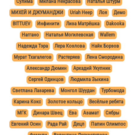
Сулима
Милана Некрасова
Наталья Штурм
МИХЕЙ И ДЖУМАНДЖИ
Uriah Heep
Лоя
Демо
BITTUEV
Инфинити
Лиза Матрёшка
Dakooka
Наггано
Наталья Могилевская
Wallem
Надежда Тэра
Лера Козлова
Найк Борзов
Мурат Тхагалегов
Растеряев
Лена Смородина
Александр Дюмин
Аркадий Укупник
Сергей Одинцов
Людмила Зыкина
Светлана Лазарева
Монгол Шуудан
Турбомода
Карина Кокс
Золотое кольцо
Весёлые ребята
МГК
Динара Швец
Ева
Азамат
Сябры
Евгений Осин
Рада Рай
Децл
Папин Олимпос