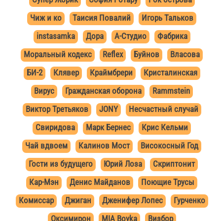
Чиж и ко
Таисия Повалий
Игорь Тальков
instasamka
Дора
А-Студио
Фабрика
Моральный кодекс
Reflex
Буйнов
Власова
БИ-2
Клявер
Краймбрери
Кристалинская
Вирус
Гражданская оборона
Rammstein
Виктор Третьяков
JONY
Несчастный случай
Свиридова
Марк Бернес
Крис Кельми
Чай вдвоем
Калинов Мост
Високосный Год
Гости из будущего
Юрий Лоза
Скриптонит
Кар-Мэн
Денис Майданов
Поющие Трусы
Комиссар
Джиган
Дженифер Лопес
Гурченко
Оксимирон
MIA Boyka
Визбор