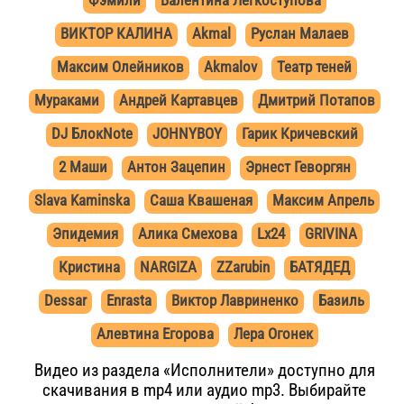
Фэмили
Валентина Легкоступова
ВИКТОР КАЛИНА
Akmal
Руслан Малаев
Максим Олейников
Akmalov
Театр теней
Мураками
Андрей Картавцев
Дмитрий Потапов
DJ БлокNote
JOHNYBOY
Гарик Кричевский
2 Маши
Антон Зацепин
Эрнест Геворгян
Slava Kaminska
Саша Квашеная
Максим Апрель
Эпидемия
Алика Смехова
Lx24
GRIVINA
Кристина
NARGIZA
ZZarubin
БАТЯДЕД
Dessar
Enrasta
Виктор Лавриненко
Базиль
Алевтина Егорова
Лера Огонек
Видео из раздела «Исполнители» доступно для
скачивания в mp4 или аудио mp3. Выбирайте