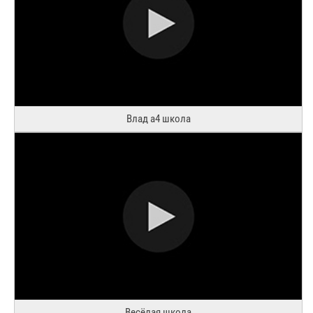
Влад а4 школа
Весёлая школа