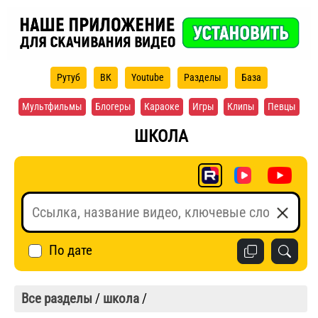
Рутуб
ВК
Youtube
Разделы
База
Мультфильмы
Блогеры
Караоке
Игры
Клипы
Певцы
ШКОЛА
По дате
Все разделы
/
школа
/