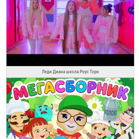
Леди Диана школа Роус Торн