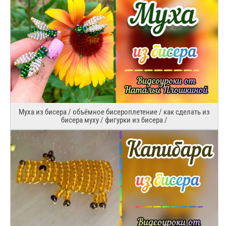
Муха из бисера / объёмное бисероплетение / как сделать из
бисера муху / фигурки из бисера /