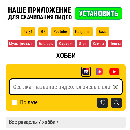
Рутуб
ВК
Youtube
Разделы
База
Мультфильмы
Блогеры
Караоке
Игры
Клипы
Певцы
ХОББИ
По дате
Все разделы
/
хобби
/