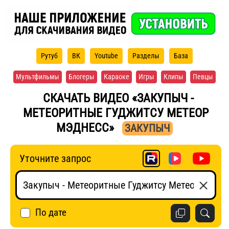
Рутуб
ВК
Youtube
Разделы
База
Мультфильмы
Блогеры
Караоке
Игры
Клипы
Певцы
СКАЧАТЬ ВИДЕО «ЗАКУПЫЧ -
МЕТЕОРИТНЫЕ ГУДЖИТСУ МЕТЕОР
МЭДНЕСС»
ЗАКУПЫЧ
Уточните запрос
По дате