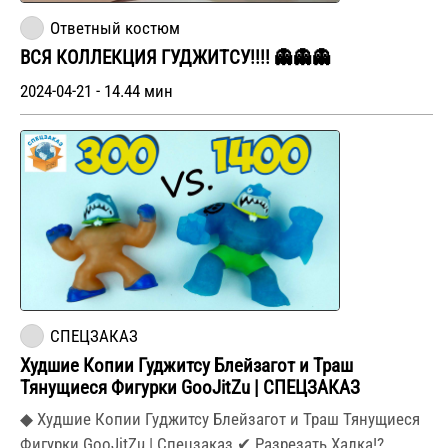
Ответный костюм
ВСЯ КОЛЛЕКЦИЯ ГУДЖИТСУ!!!! 👻👻👻
2024-04-21 - 14.44 мин
СПЕЦЗАКАЗ
Худшие Копии Гуджитсу Блейзагот и Траш
Тянущиеся Фигурки GooJitZu | СПЕЦЗАКАЗ
◆ Худшие Копии Гуджитсу Блейзагот и Траш Тянущиеся
Фигурки GooJitZu | Спецзаказ ✔ Разрезать Халка!?