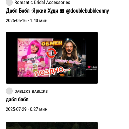
Romantic Bridal Accessories
Дабл Бабл -Яркий Худи 🎀 @doublebubbleanny
2025-05-16 - 1.40 мин
ᴅᴀʙʟɪᴋs ʙᴀʙʟɪᴋs
дабл бабл
2025-07-29 - 0.27 мин