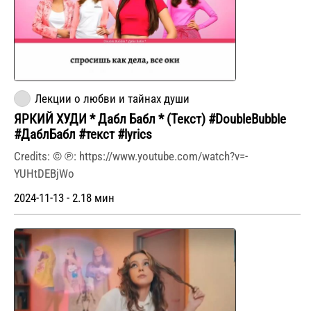
Лекции о любви и тайнах души
ЯРКИЙ ХУДИ * Дабл Бабл * (Текст) #DoubleBubble
#ДаблБабл #текст #lyrics
Credits: © ℗: https://www.youtube.com/watch?v=-
YUHtDEBjWo
2024-11-13 - 2.18 мин