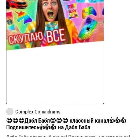
Complex Conundrums
😍😍😍Дабл Бабл😍😍😍 классный канал👍👍👍
Подпишитесь👍👍👍 на Дабл Бабл