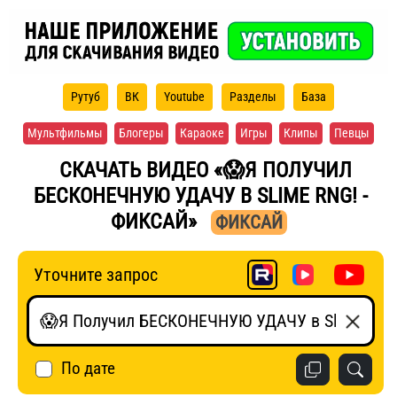
Рутуб
ВК
Youtube
Разделы
База
Мультфильмы
Блогеры
Караоке
Игры
Клипы
Певцы
СКАЧАТЬ ВИДЕО «😱Я ПОЛУЧИЛ
БЕСКОНЕЧНУЮ УДАЧУ В SLIME RNG! -
ФИКСАЙ»
ФИКСАЙ
Уточните запрос
По дате