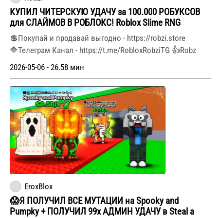
КУПИЛ ЧИТЕРСКУЮ УДАЧУ за 100.000 РОБУКСОВ
для СЛАЙМОВ В РОБЛОКС! Roblox Slime RNG
💲Покупай и продавай выгодно - https://robzi.store
🔷Телеграм Канал - https://t.me/RobloxRobziTG 👍Robz
2026-05-06 - 26.58 мин
EroxBlox
😱Я ПОЛУЧИЛ ВСЕ МУТАЦИИ на Spooky and
Pumpky + ПОЛУЧИЛ 99х АДМИН УДАЧУ в Steal a