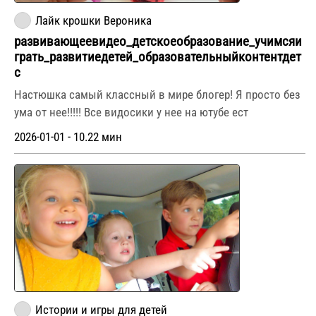
Лайк крошки Вероника
развивающеевидео_детскоеобразование_учимсяи
грать_развитиедетей_образовательныйконтентдет
с
Настюшка самый классный в мире блогер! Я просто без
ума от нее!!!!! Все видосики у нее на ютубе ест
2026-01-01 - 10.22 мин
Истории и игры для детей