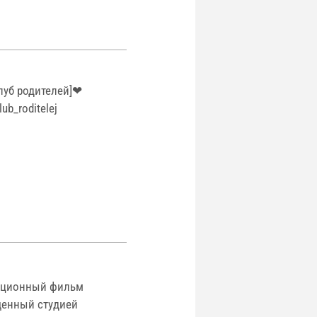
луб родителей]❤
b_roditelej
кационный фильм
щенный студией