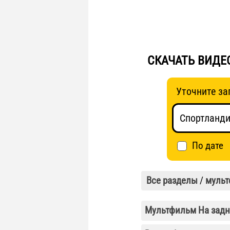
СКАЧАТЬ ВИДЕ
Уточните за
По дате
Все разделы
/
муль
Мультфильм На задне