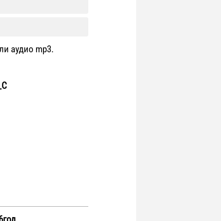
ли аудио mp3.
_С
6год