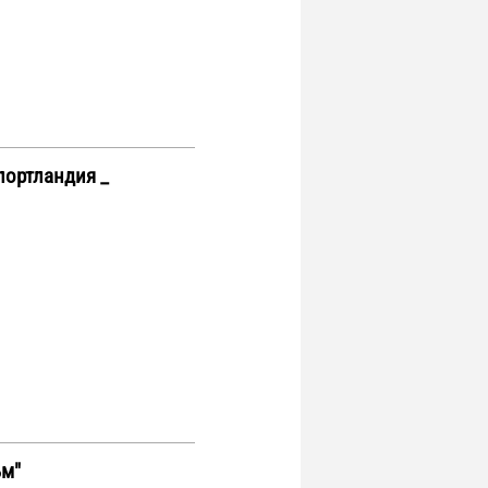
ортландия _
ьм"