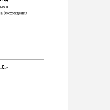
ью и
ола Восхождения
_С_-