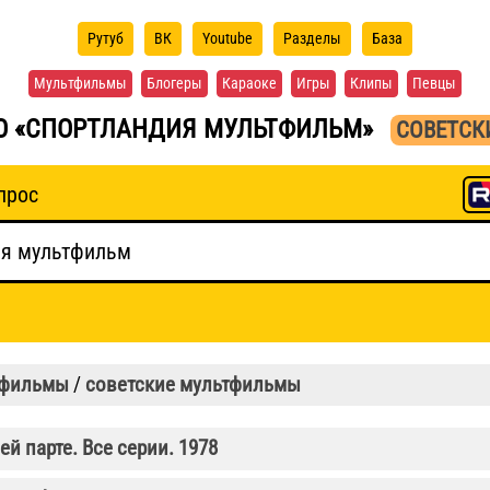
Рутуб
ВК
Youtube
Разделы
База
Мультфильмы
Блогеры
Караоке
Игры
Клипы
Певцы
О «СПОРТЛАНДИЯ МУЛЬТФИЛЬМ»
СОВЕТСК
прос
тфильмы
/
советские мультфильмы
й парте. Все серии. 1978