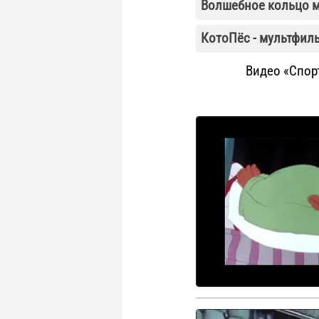
Волшебное кольцо 
КотоПёс - мультфил
Видео «Спор