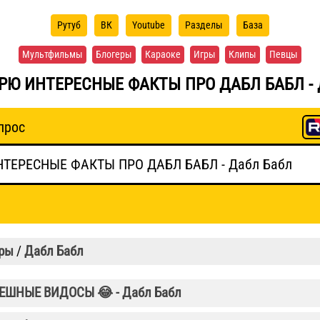
Рутуб
ВК
Youtube
Разделы
База
Мультфильмы
Блогеры
Караоке
Игры
Клипы
Певцы
РЮ ИНТЕРЕСНЫЕ ФАКТЫ ПРО ДАБЛ БАБЛ -
прос
ры
/
Дабл Бабл
ШНЫЕ ВИДОСЫ 😂 - Дабл Бабл