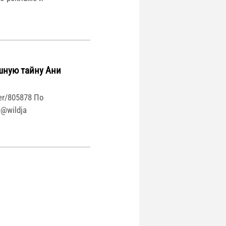
шную тайну Ани
ler/805878 По
@wildja