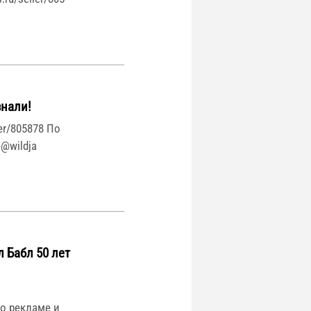
нали!
ler/805878 По
@wildja
Бабл 50 лет
 По рекламе и