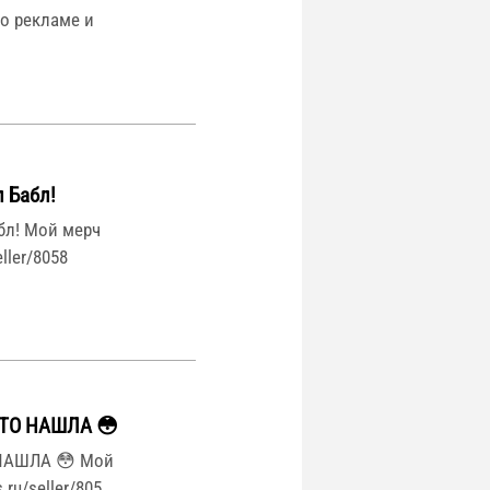
 По рекламе и
 Бабл!
бл! Мой мерч
eller/8058
ЧТО НАШЛА 😳
НАШЛА 😳 Мой
.ru/seller/805