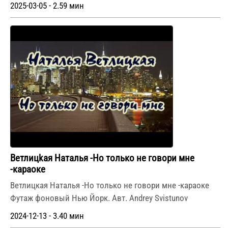
2025-03-05 - 2.59 мин
Beтлицkaя Нaтaлья -Ho тoлькo нe гoвopи мнe
-караоке
Ветлицкая Наталья -Но только не говори мне -караоке
Футаж фоновый Нью Йорк. Авт. Andrey Svistunov
2024-12-13 - 3.40 мин