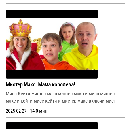
Мистер Макс. Мама королева!
Мисс Кейти мистер макс мистер макс и мисс мистер
макс и кейти мисс кейти и мистер макс включи мист
2025-02-27 - 14.0 мин