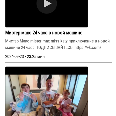
Мистер макс 24 часа в новой машине
Мистер Макс mister max miss katy приключение в новой
машине 24 часа ПОДПИСЫВАЙТЕСЬ! https://vk.com/
2024-09-23 - 23.25 мин