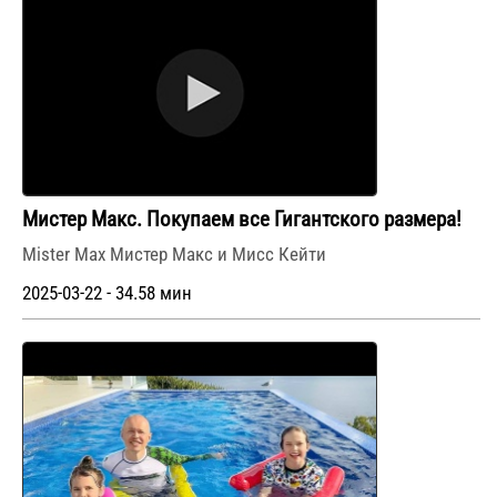
Мистер Макс. Покупаем все Гигантского размера!
Mister Max Мистер Макс и Мисс Кейти
2025-03-22 - 34.58 мин