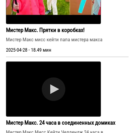
Мистер Макс. Прятки в коробках!
Мистер Макс мисс кейти папа мистера макса
2025-04-28 - 18.49 мин
Мистер Макс. 24 часа в соединенных домиках
Мистер Макс Мисс Кейти Челлендж 24 часа в