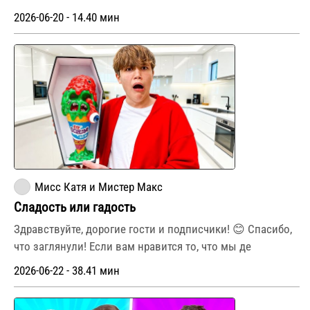
2026-06-20 - 14.40 мин
Мисс Катя и Мистер Макс
Сладость или гадость
Здравствуйте, дорогие гости и подписчики! 😊 Спасибо,
что заглянули! Если вам нравится то, что мы де
2026-06-22 - 38.41 мин