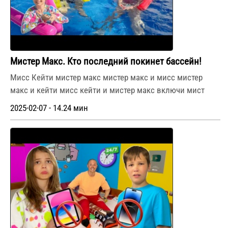
Мистер Макс. Кто последний покинет бассейн!
Мисс Кейти мистер макс мистер макс и мисс мистер
макс и кейти мисс кейти и мистер макс включи мист
2025-02-07 - 14.24 мин