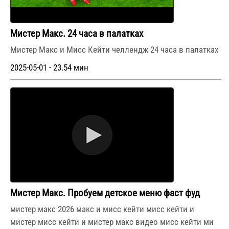
Мистер Макс. 24 часа в палатках
Мистер Макс и Мисс Кейти челлендж 24 часа в палатках
2025-05-01 - 23.54 мин
Мистер Макс. Пробуем детское меню фаст фуд
мистер макс 2026 макс и мисс кейти мисс кейти и
мистер мисс кейти и мистер макс видео мисс кейти ми