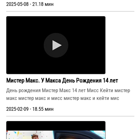
2025-05-08 - 21.18 мин
Мистер Макс. У Макса День Рождения 14 лет
День рождения Мистер Макс 14 лет Мисс Кейти мистер
макс мистер макс и мисс мистер макс и кейти мис
2025-02-09 - 18.55 мин