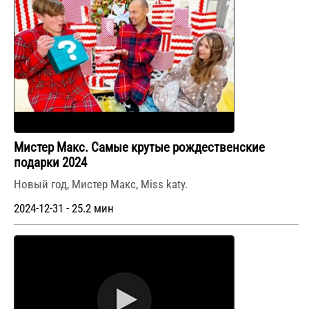
Мистер Макс. Самые крутые рождественские
подарки 2024
Новый год, Мистер Макс, Miss katy.
2024-12-31 - 25.2 мин