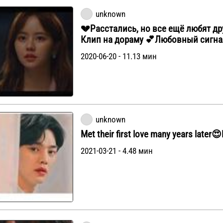
unknown
💔Расстались, но все ещё любят др
Клип на дораму 💕Любовный сигна
2020-06-20 - 11.13 мин
unknown
Met their first love many years later
2021-03-21 - 4.48 мин