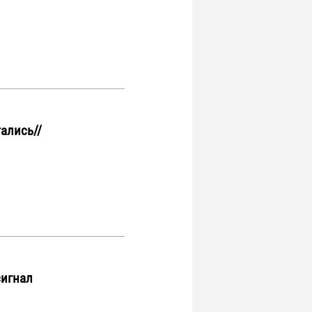
ались//
сигнал