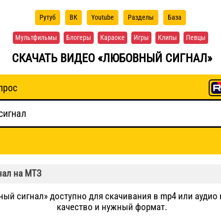
Рутуб
ВК
Youtube
Разделы
База
Мультфильмы
Блогеры
Караоке
Игры
Клипы
Певцы
СКАЧАТЬ ВИДЕО «ЛЮБОВНЫЙ СИГНАЛ»
прос
нал на МТЗ
ый сигнал» доступно для скачивания в mp4 или аудио 
качество и нужный формат.