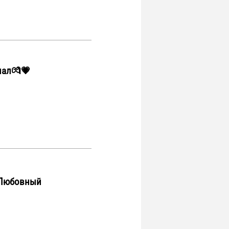
нал💏💗
 Любовный