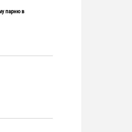
му парню в