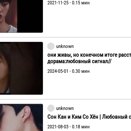
2021-11-25 - 0.15 мин
unknown
они живы, но конечном итоге расст
дорама:любовный сигнал//
2024-05-01 - 0.30 мин
unknown
Сон Кан и Ким Со Хён | Любовный 
2021-08-03 - 0.18 мин