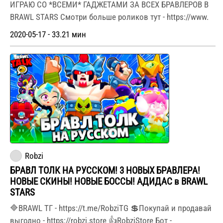
ИГРАЮ СО *ВСЕМИ* ГАДЖЕТАМИ ЗА ВСЕХ БРАВЛЕРОВ В
BRAWL STARS Смотри больше роликов тут - https://www.
2020-05-17 - 33.21 мин
Robzi
БРАВЛ ТОЛК НА РУССКОМ! 3 НОВЫХ БРАВЛЕРА!
НОВЫЕ СКИНЫ! НОВЫЕ БОССЫ! АДИДАС в BRAWL
STARS
🔷BRAWL ТГ - https://t.me/RobziTG 💲Покупай и продавай
выгодно - https://robzi.store 👍RobziStore Бот -