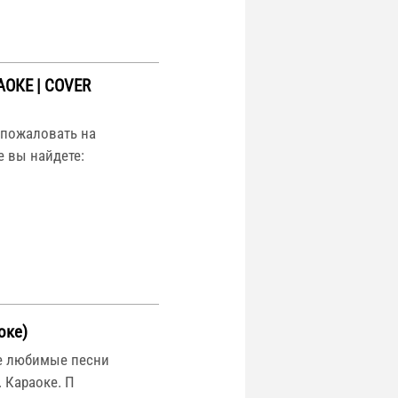
АОКЕ | COVER
 пожаловать на
е вы найдете:
оке)
те любимые песни
 Караоке. П