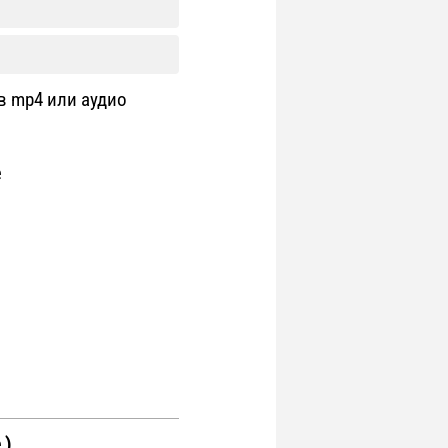
в mp4 или аудио
е
 )