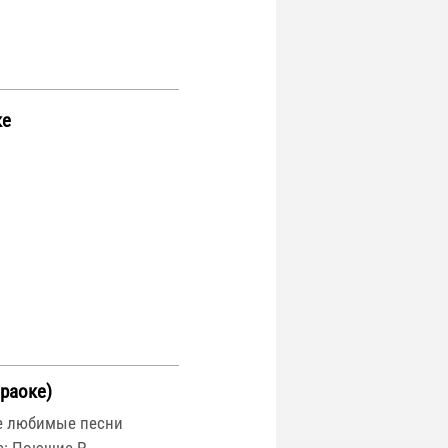
ке
раоке)
те любимые песни