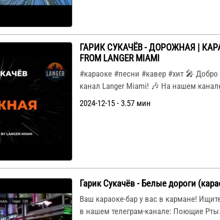
ГАРИК СУКАЧЁВ - ДОРОЖНАЯ | КАР
FROM LANGER MIAMI
#караоке #песни #кавер #хит 🎤 Добро
канал Langer Miami! 🎶 На нашем канал
2024-12-15 - 3.57 мин
Гарик Сукачёв - Белые дороги (кара
Ваш караоке-бар у вас в кармане! Ищи
в нашем телеграм-канале: Поющие Рты.