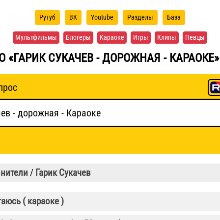
Рутуб
ВК
Youtube
Разделы
База
Мультфильмы
Блогеры
Караоке
Игры
Клипы
Певцы
О «ГАРИК СУКАЧЕВ - ДОРОЖНАЯ - КАРАОКЕ
прос
нители
/
Гарик Сукачев
таюсь ( караоке )