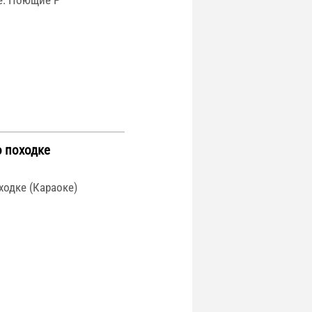
е: Поющие Р
о походке
ходке (Караоке)