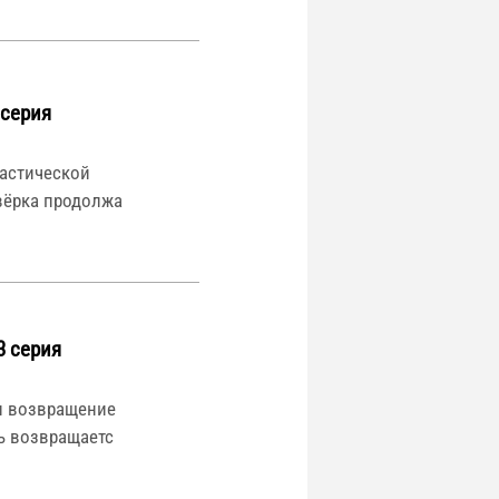
 серия
астической
твёрка продолжа
3 серия
и возвращение
ь возвращаетс