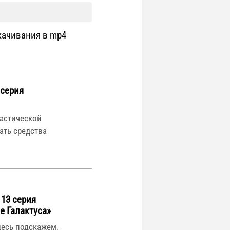
качивания в mp4
 серия
астической
рать средства
 13 серия
е Галактуса»
десь подскажем,