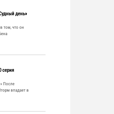
«Судный день»
 том, что он
Бена
0 серия
ы» После
торм впадает в