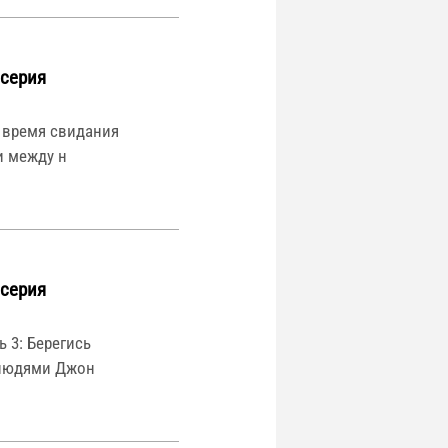
 серия
 время свидания
и между н
 серия
ь 3: Берегись
елюдями Джон