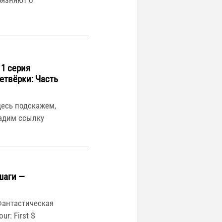
 1 серия
етвёрки: Часть
десь подскажем,
дадим ссылку
шаги —
Фантастическая
ur: First S