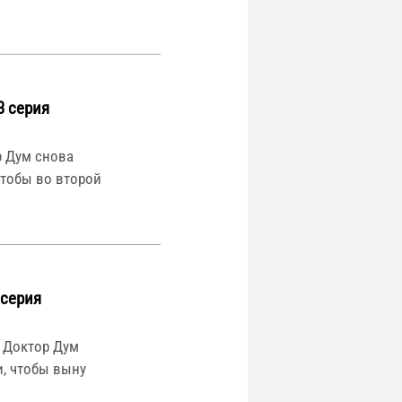
3 серия
р Дум снова
чтобы во второй
 серия
» Доктор Дум
, чтобы выну