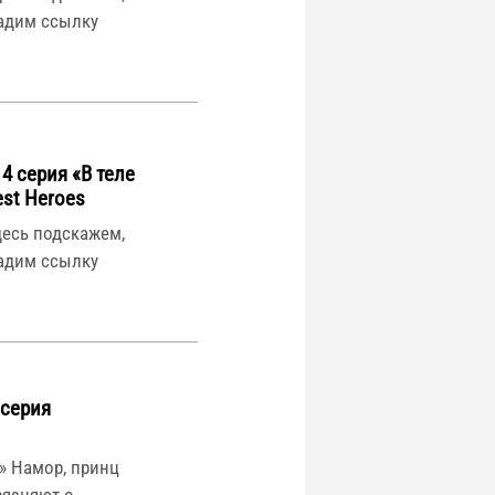
дадим ссылку
4 серия «В теле
est Heroes
десь подскажем,
дадим ссылку
 серия
» Намор, принц
рязняют о